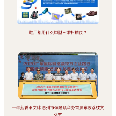
鞋厂都用什么脚型三维扫描仪？
千年荔香承文脉 惠州市镇隆镇举办首届东坡荔枝文
化节