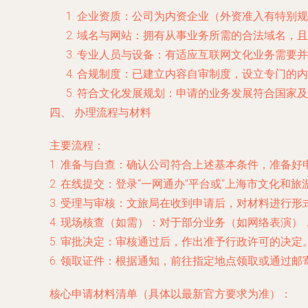
企业资质
：公司为内资企业（外资准入有特别规
域名与网站
：拥有从事业务所需的合法域名，且
专业人员与设备
：有适应互联网文化业务需要并
合规制度
：已建立内容自审制度，设立专门的内
符合文化发展规划
：申请的业务发展符合国家及
四、 办理流程与材料
主要流程
：
1.
准备与自查
：确认公司符合上述基本条件，准备好
2.
在线提交
：登录“
一网通办
”平台或“上海市文化和
3.
受理与审核
：文旅局在收到申请后，对材料进行形
4.
现场核查
（如需）：对于部分业务（如网络表演）
5.
审批决定
：审核通过后，作出准予行政许可的决定
6.
领取证件
：根据通知，前往指定地点领取或通过邮
核心申请材料清单
（具体以最新官方要求为准）：